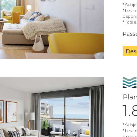
* Subje
* Les i
disponib
* Tots 
Passe
Des
Plan
1
* Subje
* Les i
disponib