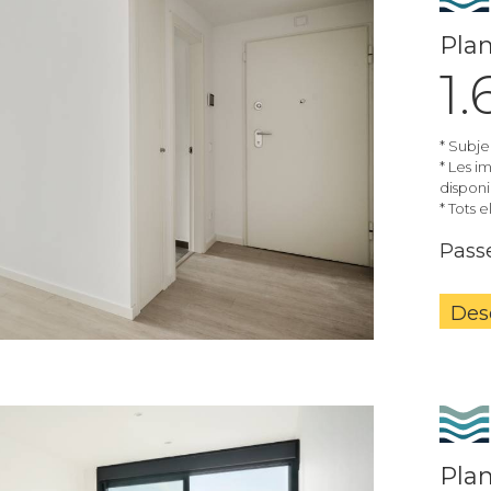
Plan
1
* Subje
* Les i
disponib
* Tots 
Passe
Des
Plan