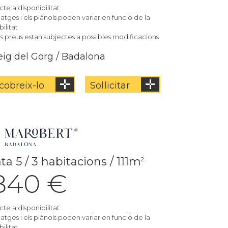
cte a disponibilitat
matges i els plànols poden variar en funció de la
ilitat
els preus estan subjectes a possibles modificacions
ig del Gorg / Badalona
cobreix-lo
Sol·licitar
ta 5 / 3 habitacions / 111m
2
.840 €
cte a disponibilitat
matges i els plànols poden variar en funció de la
ilitat