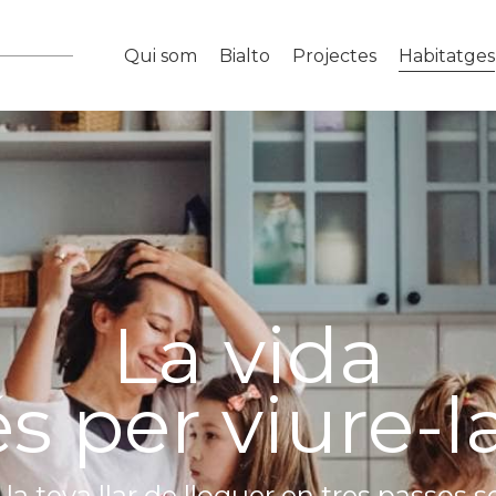
Qui som
Bialto
Projectes
Habitatges
La vida
és per viure-la
la teva llar de lloguer en tres passos se