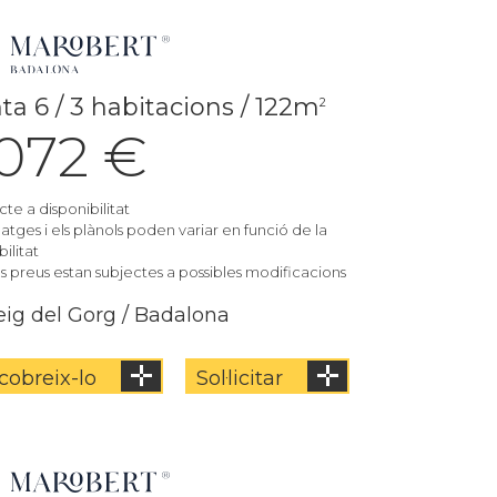
ta 6 / 3 habitacions / 122m
2
.072 €
cte a disponibilitat
matges i els plànols poden variar en funció de la
ilitat
els preus estan subjectes a possibles modificacions
ig del Gorg / Badalona
cobreix-lo
Sol·licitar