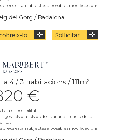
els preus estan subjectes a possibles modificacions
ig del Gorg / Badalona
cobreix-lo
Sol·licitar
ta 4 / 3 habitacions / 111m
2
.820 €
cte a disponibilitat
matges i els plànols poden variar en funció de la
ilitat
els preus estan subjectes a possibles modificacions