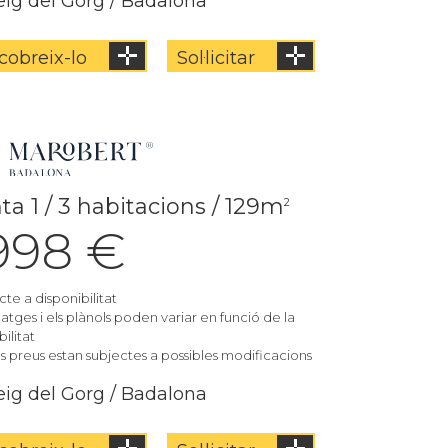
ig del Gorg / Badalona
cobreix-lo
Sol·licitar
ta 1 / 3 habitacions / 129m
2
.998 €
cte a disponibilitat
matges i els plànols poden variar en funció de la
ilitat
els preus estan subjectes a possibles modificacions
ig del Gorg / Badalona