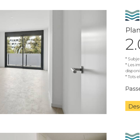
Plan
2
* Subje
* Les i
disponib
* Tots 
Passe
Des