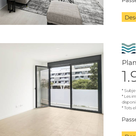
Passe
Des
Plan
1
* Subje
* Les i
disponib
* Tots 
Passe