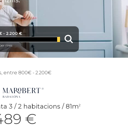
€
-
2.200 €
per mes
s,
entre 800€ - 2.200€
ta 3 / 2 habitacions / 81m
2
.489 €