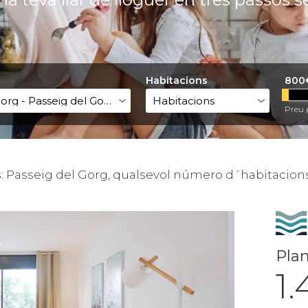
Habitacions
800
Preu 
s
:
Passeig del Gorg, qualsevol número d´habitacion
Plan
1