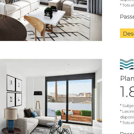
* Tots 
Passe
Des
Plan
1
* Subje
* Les i
disponib
* Tots 