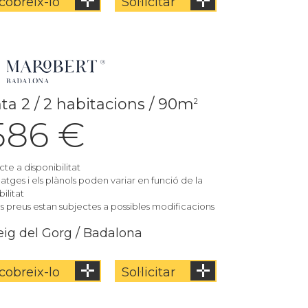
cobreix-lo
Sol·licitar
ta 2 / 2 habitacions / 90m
2
.586 €
cte a disponibilitat
matges i els plànols poden variar en funció de la
ilitat
els preus estan subjectes a possibles modificacions
ig del Gorg / Badalona
cobreix-lo
Sol·licitar