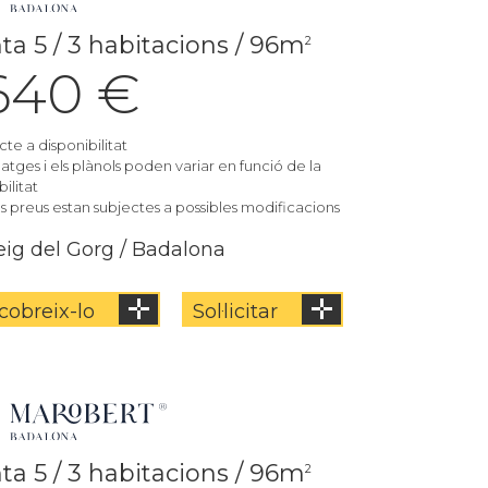
ta 5 / 3 habitacions / 96m
2
.640 €
cte a disponibilitat
matges i els plànols poden variar en funció de la
ilitat
els preus estan subjectes a possibles modificacions
ig del Gorg / Badalona
cobreix-lo
Sol·licitar
ta 5 / 3 habitacions / 96m
2