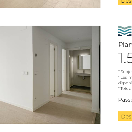
Des
Plan
1
* Subje
* Les i
disponib
* Tots 
Passe
Des